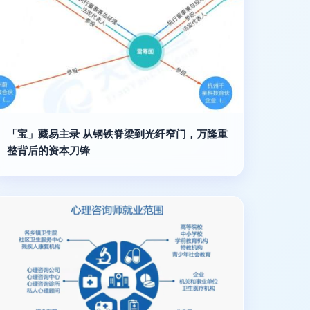
「宝」藏易主录 从钢铁脊梁到光纤窄门，万隆重
整背后的资本刀锋