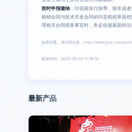
按时申报缴纳
：印花税实行按季、按年或者
购销合同与技术开发合同的印花税税率虽然
理相关合同税务事宜时，务必依据最新的法
如若转载，请注明出处：http://www.jjyqt.com/produc
更新时间：2026-08-04 11:18:36
最新产品