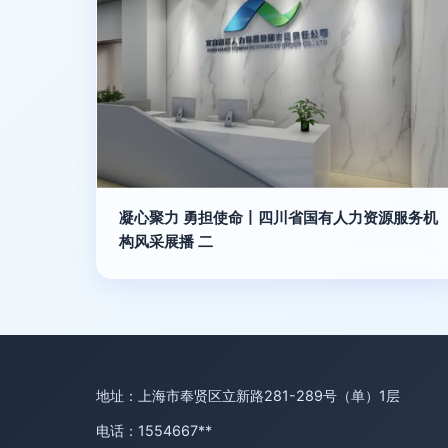
凝心聚力 勇担使命丨四川省国有人力资源服务机
构风采展播 二
地址：上海市奉贤区立新路281-289号（单）1层
电话：1554667**